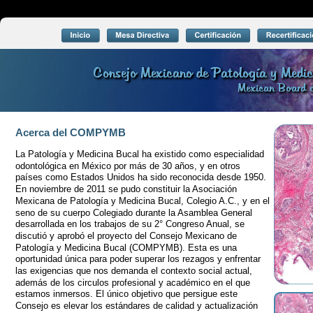
Consejo Mexicano de Patología y Me
Consejo Mexicano de Patología y Me
Mexican Board o
Mexican Board o
Acerca del COMPYMB
La Patología y Medicina Bucal ha existido como especialidad 
odontológica en México por más de 30 años, y en otros 
países como Estados Unidos ha sido reconocida desde 1950. 
En noviembre de 2011 se pudo constituir la Asociación 
Mexicana de Patología y Medicina Bucal, Colegio A.C., y en el 
seno de su cuerpo Colegiado durante la Asamblea General 
desarrollada en los trabajos de su 2° Congreso Anual, se 
discutió y aprobó el proyecto del Consejo Mexicano de 
Patología y Medicina Bucal (COMPYMB). Esta es una 
oportunidad única para poder superar los rezagos y enfrentar 
las exigencias que nos demanda el contexto social actual, 
además de los circulos profesional y académico en el que 
estamos inmersos. El único objetivo que persigue este 
Consejo es elevar los estándares de calidad y actualización 